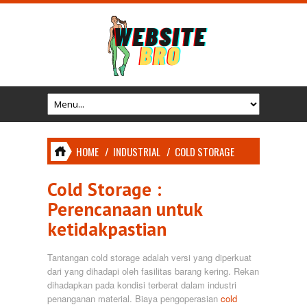
HOME
/
INDUSTRIAL
/
COLD STORAGE
Cold Storage :
Perencanaan untuk
ketidakpastian
Tantangan cold storage adalah versi yang diperkuat
dari yang dihadapi oleh fasilitas barang kering. Rekan
dihadapkan pada kondisi terberat dalam industri
penanganan material. Biaya pengoperasian
cold