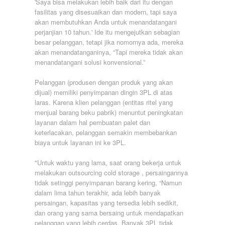
'Saya bisa melakukan lebih baik dari itu dengan
fasilitas yang disesuaikan dan modern, tapi saya
akan membutuhkan Anda untuk menandatangani
perjanjian 10 tahun.' Ide itu mengejutkan sebagian
besar pelanggan, tetapi jika nomornya ada, mereka
akan menandatanganinya, “Tapi mereka tidak akan
menandatangani solusi konvensional.”
Pelanggan (produsen dengan produk yang akan
dijual) memiliki penyimpanan dingin 3PL di atas
laras. Karena klien pelanggan (entitas ritel yang
menjual barang beku pabrik) menuntut peningkatan
layanan dalam hal pembuatan palet dan
keterlacakan, pelanggan semakin membebankan
biaya untuk layanan ini ke 3PL.
"Untuk waktu yang lama, saat orang bekerja untuk
melakukan outsourcing cold storage , persaingannya
tidak setinggi penyimpanan barang kering, “Namun
dalam lima tahun terakhir, ada lebih banyak
persaingan, kapasitas yang tersedia lebih sedikit,
dan orang yang sama bersaing untuk mendapatkan
pelanggan yang lebih cerdas. Banyak 3PL tidak