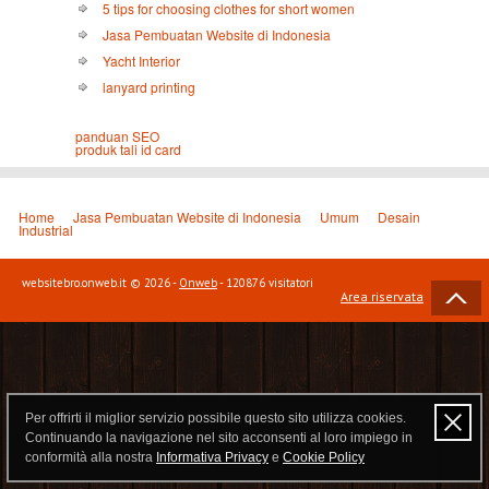
5 tips for choosing clothes for short women
Jasa Pembuatan Website di Indonesia
Yacht Interior
lanyard printing
panduan SEO
produk tali id card
Home
Jasa Pembuatan Website di Indonesia
Umum
Desain
Industrial
websitebro.onweb.it © 2026 -
Onweb
- 120876 visitatori
Area riservata
Per offrirti il miglior servizio possibile questo sito utilizza cookies.
Continuando la navigazione nel sito acconsenti al loro impiego in
conformità alla nostra
Informativa Privacy
e
Cookie Policy